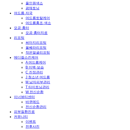
올인원색소
광채토닝
여드름·자국
여드름토탈케어
여드름홍조·색소
모공·흉터
모공·흉터치료
리프팅
써마지리프팅
울쎄라리프팅
작은얼굴리프팅
메디컬스킨케어
A 여드름케어
B 미백·보습
C 진정관리
J 청소년 여드름
M 남자피부관리
T 타이트닝관리
W 전신순환
이너뷰티센터
바쿠메드
전신순환관리
피부질환진료
커뮤니티
이벤트
전후사진