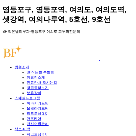
영등포구, 영등포역, 여의도, 여의도역,
셋강역, 여의나루역, 5호선, 9호선
BF 작은별피부과-영등포구 여의도 피부과전문의
병원소개
BF작은별 특별함
의료진소개
진료안내·오시는길
병원둘러보기
보유장비
스페셜프로그램
써마지리프팅
울쎄라리프팅
피코토닝 3.0
맨즈케어
전신순환관리
색소·미백
피코토닝 3.0